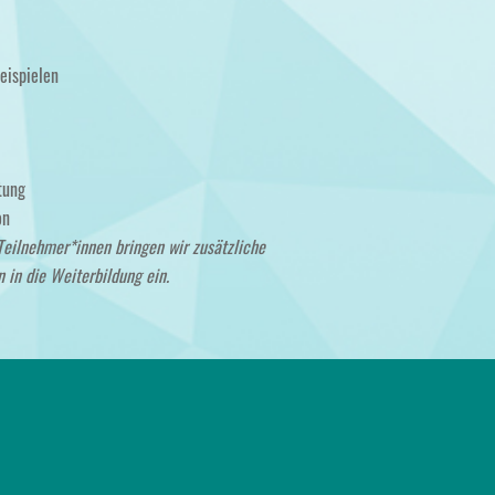
eispielen
tung
on
Teilnehmer*innen bringen wir zusätzliche
 in die Weiterbildung ein.