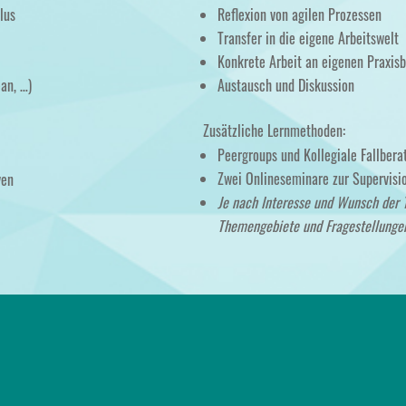
lus
Reflexion von agilen Prozessen
Transfer in die eigene Arbeitswelt
Konkrete Arbeit an eigenen Praxisb
an, …)
Austausch und Diskussion
Zusätzliche Lernmethoden:
Peergroups und Kollegiale Fallbera
Zwei Onlineseminare zur Supervisi
ven
Je nach Interesse und Wunsch der 
Themengebiete und Fragestellungen
N