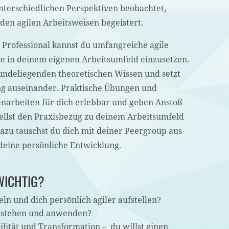
terschiedlichen Perspektiven beobachtet,
 den agilen Arbeitsweisen begeistert.
e Professional kannst du umfangreiche agile
e in deinem eigenen Arbeitsumfeld einzusetzen.
undeliegenden theoretischen Wissen und setzt
ung auseinander. Praktische Übungen und
narbeiten für dich erlebbar und geben Anstoß
tellst den Praxisbezug zu deinem Arbeitsumfeld
Dazu tauschst du dich mit deiner Peergroup aus
deine persönliche Entwicklung.
 WICHTIG?
eln und dich persönlich agiler aufstellen?
erstehen und anwenden?
lität und Transformation – du willst einen