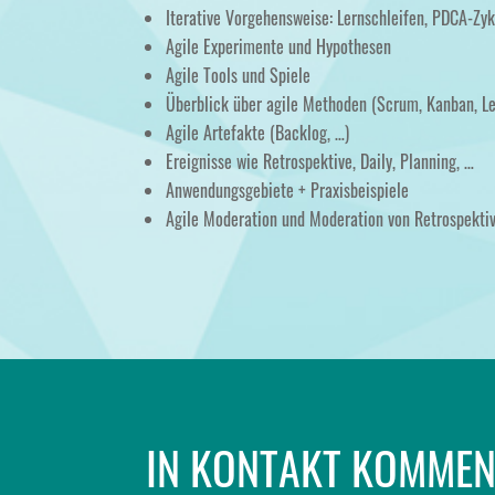
Iterative Vorgehensweise: Lernschleifen, PDCA-Zyk
Agile Experimente und Hypothesen
Agile Tools und Spiele
Überblick über agile Methoden (Scrum, Kanban, Le
Agile Artefakte (Backlog, …)
Ereignisse wie Retrospektive, Daily, Planning, …
Anwendungsgebiete + Praxisbeispiele
Agile Moderation und Moderation von Retrospekti
IN KONTAKT KOMME